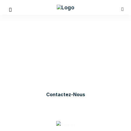
Solutions Digitales
pour les Entreprises
Partenaire de votre transformation digitale
Nous sommes à vos cotés pour tout besoin dans différents
secteurs d'activités.
Contactez-Nous